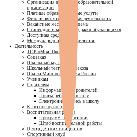
Организация питания в образовательной
организации
Платные образовательные услуги
Финансово-хозяйственная деятельность
Вакантные места для приема
Стипендии и меры поддержки обучающихся
Доступная среда
Международное сотрудничество
Деятельность
ТОР «Моя Школа»
Соцзаказ
Школьный музей
Школьный театр — Стрекоза
Школа Минпросвещения России
Ученикам
Родителям
Информация для родителей
Прием ребенка в школу
Электронная запись в школу
Классное руководство
Воспитательная работа
Программа воспитания
Штаб воспитательной работы
Центр детских инициатив
Спортивный клуб