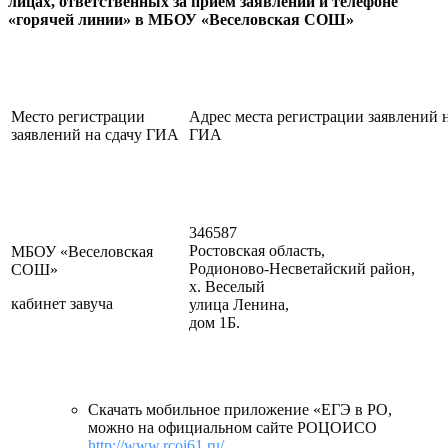
лицах, ответственных за прием заявлений и телефоне
«горячей линии» в МБОУ «Веселовская СОШ»
Место регистрации
Адрес места регистрации заявлений н
заявлений на сдачу ГИА
ГИА
346587
Ростовская область,
МБОУ «Веселовская
Родионово-Несветайский район,
СОШ»
х. Веселый
кабинет завуча
улица Ленина,
дом 1Б.
Скачать мобильное приложение «ЕГЭ в РО,
можно на официальном сайте РОЦОИСО
http://www.rcoi61.ru/
.