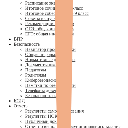
Расписание экзаменов
Итоговое сочинение 11 класс
Итоговое собеседование 9 класс
Советы выпускникам
Рекомендации педагогов
ОГЭ: общая информация
ЕГЭ: общая информация
ВПР
Безопасность
Навигатор профилактики
Общая информация
Нормативные документы
Документы школы
Педагогам
Родителям
Кибербезопасность
Памятки по безопасности
Телефоны доверия
Безопасность на льду
ЮИД
Отчеты
Результаты самообследования
Результаты НОКУ
Публичный доклад
Отчет по выполнению муниципального задания