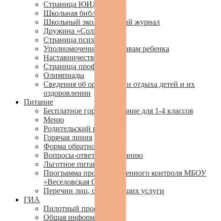
Страница ЮИД
Школьная библиотека
Школьный экологический журнал
Дружина «Солнечная»
Страница психолога
Уполномоченный по правам ребенка
Наставничество
Страница профсоюза
Олимпиады
Сведения об организации отдыха детей и их
оздоровлении
Питание
Бесплатное горячее питание для 1-4 классов
Меню
Родительский контроль
Горячая линия
Форма обратной связи
Вопросы-ответы по питанию
Льготное питание
Программа производственного контроля МБОУ
«Веселовская СОШ»»
Перечни лиц, оказывающих услуги
ГИА
Пилотный проект
Общая информация