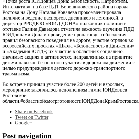
«Точка роста ЮИДовцев Дона: Безопасность. Патриотизм.
Интерактив» на базе ЦДТ Ворошиловского района города
Ростова на Дону Наталья Ковалева прокомментировала
наличие и ведение паспортов, дневников и летописей, а
директор РРОДЮО «ЮИД ДОНА» полковник полиции в
отставке Галина Давыдова отметила важность изучения ПДД
ЮИДовцами Дона и проведение пропаганды соблюдения
правил безопасного поведения на дороге; участие отрядов во
всероссийских проектах «Школа «Безопасность в Движении»
и «Академия ЮИД»; их участие в областных социально-
значимых акциях и активностях, направленных на привитие
детьми навыков безопасного участия в дорожном движении с
целью предупреждения детского дорожно-транспортного
травматизма.
Во встрече приняли участие более 200 детей и взрослых,
мероприятие закончилось исполнением гимна ЮИДовцев
Ростовской
области.#областнойсмотрготовностиЮИДДонаКрымРостовск
Share
on Facebook
Tweet
on Twitter
Google+
Post navigation