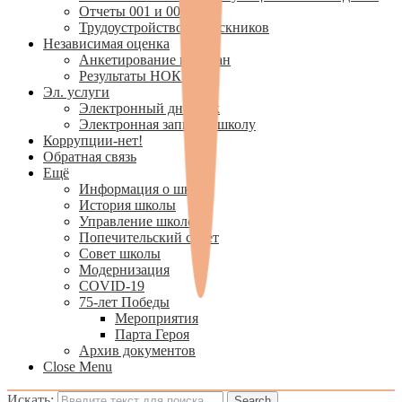
Отчеты 001 и 002
Трудоустройство выпускников
Независимая оценка
Анкетирование граждан
Результаты НОКУ
Эл. услуги
Электронный дневник
Электронная запись в школу
Коррупции-нет!
Обратная связь
Ещё
Информация о школе
История школы
Управление школой
Попечительский совет
Совет школы
Модернизация
COVID-19
75-лет Победы
Мероприятия
Парта Героя
Архив документов
Close Menu
Искать: