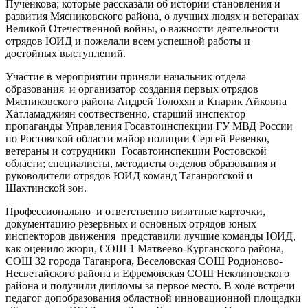
Пученкова; которые рассказали об истории становления и
развития Мясниковского района, о лучших людях и ветеранах
Великой Отечественной войны, о важности деятельности
отрядов ЮИД и пожелали всем успешной работы и
достойных выступлений.
Участие в мероприятии приняли начальник отдела
образования и организатор создания первых отрядов
Мясниковского района Андрей Толохян и Кнарик Айковна
Хатламаджиян соотвественно, старший инспектор
пропаганды Управления Госавтоинспекции ГУ МВД России
по Ростовской области майор полиции Сергей Ревенко,
ветераны и сотрудники Госавтоинспекции Ростовской
области; специалисты, методисты отделов образования и
руководители отрядов ЮИД команд Таганрогской и
Шахтинской зон.
Профессионально и ответственно визитные карточки,
документацию резервных и основных отрядов юных
инспекторов движения представили лучшие команды ЮИД,
как оценило жюри, СОШ 1 Матвеево-Курганского района,
СОШ 32 города Таганрога, Веселовская СОШ Родионово-
Несветайского района и Ефремовская СОШ Неклиновского
района и получили дипломы за первое место. В ходе встречи
педагог допобразования областной инновационной площадки