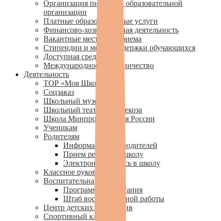
Организация питания в образовательной
организации
Платные образовательные услуги
Финансово-хозяйственная деятельность
Вакантные места для приема
Стипендии и меры поддержки обучающихся
Доступная среда
Международное сотрудничество
Деятельность
ТОР «Моя Школа»
Соцзаказ
Школьный музей
Школьный театр — Стрекоза
Школа Минпросвещения России
Ученикам
Родителям
Информация для родителей
Прием ребенка в школу
Электронная запись в школу
Классное руководство
Воспитательная работа
Программа воспитания
Штаб воспитательной работы
Центр детских инициатив
Спортивный клуб