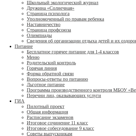
Школьный экологический журнал
Дружина «Солнечная»
Страница психолога
Уполномоченный по правам ребенка
Наставничество
Страница профсоюза
Олимпиады
Сведения об организации отдыха детей и их оздор
Питание
Бесплатное горячее питание для 1-4 классов
Меню
Родительский контроль
Горячая линия
Форма обратной связи
Вопросы-ответы по питанию
Льготное питание
Программа производственного контроля МБОУ «В
Перечни лиц, оказывающих услуги
ГИА
Пилотный проект
Общая информация
Расписание экзаменов
Итоговое сочинение 11 класс
Итоговое собеседование 9 класс
Советы выпускникам