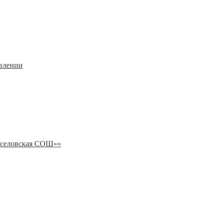
овлении
еселовская СОШ»»