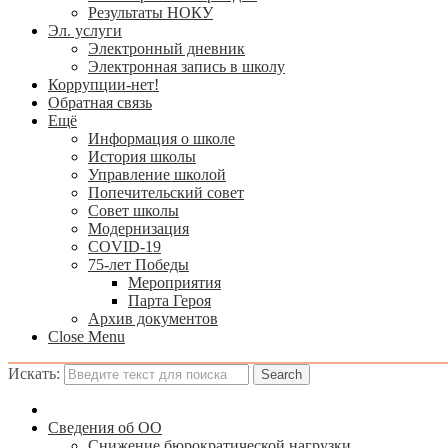
Результаты НОКУ
Эл. услуги
Электронный дневник
Электронная запись в школу
Коррупции-нет!
Обратная связь
Ещё
Информация о школе
История школы
Управление школой
Попечительский совет
Совет школы
Модернизация
COVID-19
75-лет Победы
Мероприятия
Парта Героя
Архив документов
Close Menu
Искать:
Сведения об ОО
Снижение бюрократической нагрузки