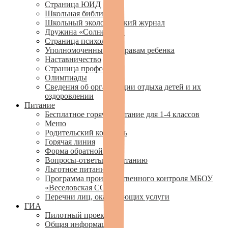
Страница ЮИД
Школьная библиотека
Школьный экологический журнал
Дружина «Солнечная»
Страница психолога
Уполномоченный по правам ребенка
Наставничество
Страница профсоюза
Олимпиады
Сведения об организации отдыха детей и их
оздоровлении
Питание
Бесплатное горячее питание для 1-4 классов
Меню
Родительский контроль
Горячая линия
Форма обратной связи
Вопросы-ответы по питанию
Льготное питание
Программа производственного контроля МБОУ
«Веселовская СОШ»»
Перечни лиц, оказывающих услуги
ГИА
Пилотный проект
Общая информация