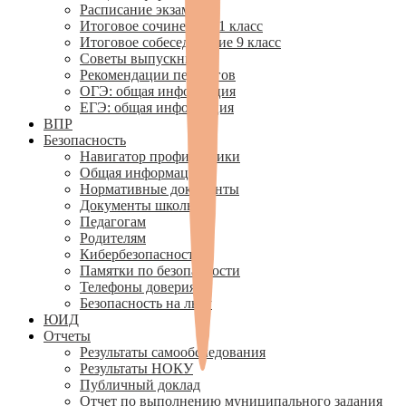
Расписание экзаменов
Итоговое сочинение 11 класс
Итоговое собеседование 9 класс
Советы выпускникам
Рекомендации педагогов
ОГЭ: общая информация
ЕГЭ: общая информация
ВПР
Безопасность
Навигатор профилактики
Общая информация
Нормативные документы
Документы школы
Педагогам
Родителям
Кибербезопасность
Памятки по безопасности
Телефоны доверия
Безопасность на льду
ЮИД
Отчеты
Результаты самообследования
Результаты НОКУ
Публичный доклад
Отчет по выполнению муниципального задания