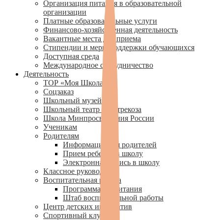
Организация питания в образовательной
организации
Платные образовательные услуги
Финансово-хозяйственная деятельность
Вакантные места для приема
Стипендии и меры поддержки обучающихся
Доступная среда
Международное сотрудничество
Деятельность
ТОР «Моя Школа»
Соцзаказ
Школьный музей
Школьный театр — Стрекоза
Школа Минпросвещения России
Ученикам
Родителям
Информация для родителей
Прием ребенка в школу
Электронная запись в школу
Классное руководство
Воспитательная работа
Программа воспитания
Штаб воспитательной работы
Центр детских инициатив
Спортивный клуб